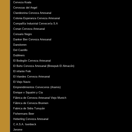
Cerveza Koala
Cervezas del Angel
Clandestina Cerveza Artesanal
Colonia Esperanza Cerveza Artesanal
Compañía Industrial Cervecería S.A
Conan Cerveza Artesanal
Corsario Negro
Danker Bier Cerveza Artesanal
Danskeren
Del Castillo
Dubliners
El Bodegón Cerveza Artesanal
El Buho Cerveza Artesanal (Brewpub El Almacén)
El infante Feik
El Irlandes Cerveza Artesanal
El Viejo Navio
Emprendimientos Cerveceros (Aramis)
Enrique v Squatini y Cia
Fábrica de Cerveza Artesanal Viejo Munich
Fábrica de Cerveza Brunnen
Fabrica de Sidra Tunuyán
Fishermans Beer
Heberling Cerveza Artesanal
C.A.S.A. Isenbeck
Jerome