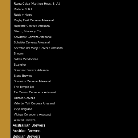
Rama Caida (Martínez Hnos. S. A.)
Rodacel S.R.L.
Rubia y Negra
Rugby Gold Cerveza Artesanal
Rupestre Cerveza Artesanal
Sáenz, Briones y Cía.
Salvattore Cerveza Artesanal
Scheitler Cerveza Artesanal
Secretos del Monje Cerveza Artesanal
Shopron
Sidras Mendocinas
Spangher
Stauffen Cerveza Artesanal
Stone Brewing
Sumerios Cerveza Artesanal
The Temple Bar
Tio Canuto Cervecería Artesanal
Valhalla Cerveza
Valle del Tafì Cerveza Artesanal
Viejo Belgrano
Vikinga Cervecería Artesanal
Wanted Cerveza
Austrailian Brewers
Austrian Brewers
Belgian Brewers