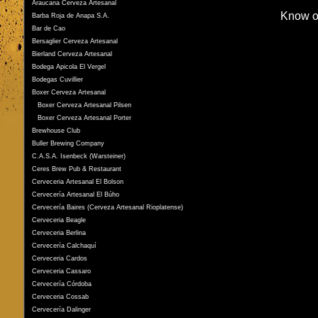
Araucana Cerveza Artesanal
Know o
Barba Roja de Anapa S.A.
Bar de Cao
Bersaglier Cerveza Artesanal
Bierland Cerveza Artesanal
Bodega Apicola El Vergel
Bodegas Cuvillier
Boxer Cerveza Artesanal
Boxer Cerveza Artesanal Pilsen
Boxer Cerveza Artesanal Porter
Brewhouse Club
Buller Brewing Company
C.A.S.A. Isenbeck (Warsteiner)
Ceres Brew Pub & Restaurant
Cerveceria Artesanal El Bolson
Cervecería Artesanal El Búho
Cervecería Baires (Cerveza Artesanal Rioplatense)
Cerveceria Beagle
Cerveceria Berlina
Cervecería Calchaquí
Cerveceria Cardos
Cerveceria Cassaro
Cervecería Córdoba
Cerveceria Cossab
Cervecería Dalinger