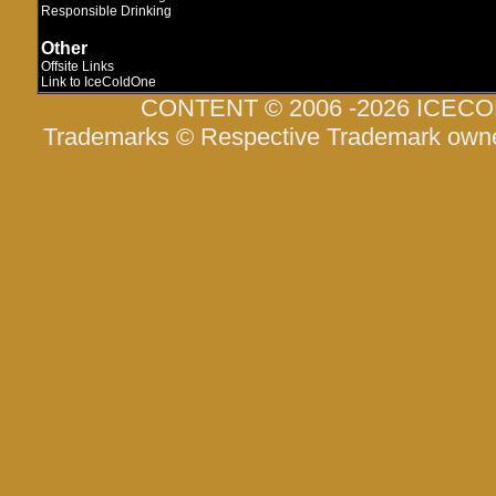
Responsible Drinking
Other
Offsite Links
Link to IceColdOne
CONTENT © 2006 -2026 ICEC
Trademarks © Respective Trademark own