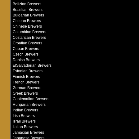
Belizian Brewers
Brazilian Brewers
Bulgarian Brewers
Chilean Brewers
Chinese Brewers
Columbian Brewers
Costarican Brewers
Croatian Brewers
Cuban Brewers
Czech Brewers
Danish Brewers
ElSalvadorian Brewers
Estonian Brewers
Finnish Brewers
French Brewers
German Brewers
Greek Brewers
Guatemalian Brewers
Hungarian Brewers
Indian Brewers
Irish Brewers
Israli Brewers
Italian Brewers
Jamacian Brewers
Japanese Brewers