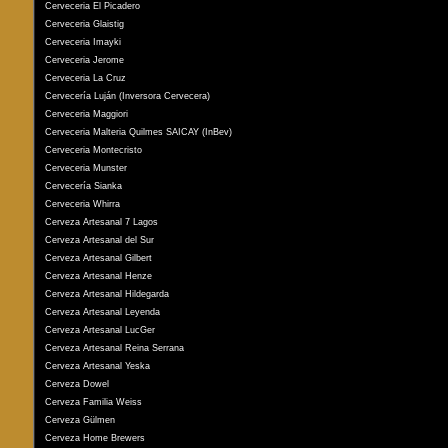
Cerveceria El Picadero
Cerveceria Glaistig
Cerveceria Imayki
Cerveceria Jerome
Cerveceria La Cruz
Cervecería Luján (Inversora Cervecera)
Cerveceria Maggiori
Cerveceria Malteria Quilmes SAICAY (InBev)
Cerveceria Montecristo
Cerveceria Munster
Cervecería Sianka
Cerveceria Whirra
Cerveza Artesanal 7 Lagos
Cerveza Artesanal del Sur
Cerveza Artesanal Gilbert
Cerveza Artesanal Henze
Cerveza Artesanal Hildegarda
Cerveza Artesanal Leyenda
Cerveza Artesanal LucGer
Cerveza Artesanal Reina Serrana
Cerveza Artesanal Yeska
Cerveza Dowel
Cerveza Familia Weiss
Cerveza Gülmen
Cerveza Home Brewers