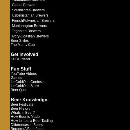
Global Brewers
SouthKorea Brewers
Uzbekistanian Brewers
FrenchPolynesian Brewers
Montenegran Brewers
Togonian Brewers
Ivory-Coastian Brewers
Beer Styles
The Manly Cup
Get Involved
Tell A Friend
Fun Stuff
YouTube Videos
Games
IceColdOne Contests
IceColdOne Store
Beer Quiz
Beer Knowledge
Beer Festivals
Beer History
Whats In Beer?
How Beer Is Made
How to host a Beer Tasting
Differences in Beers
Become A Beer Judge