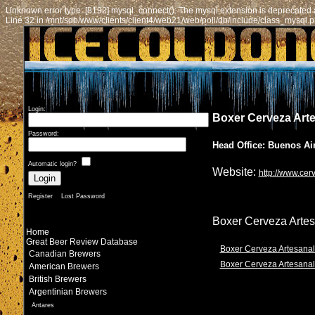
Unknown error type: [8192] mysql_connect(): The mysql extension is deprecated a
Line 32 in /mnt/sdb/www/clients/client4/web21/web/poll/db/include/class_mysql.
Login:
Boxer Cerveza Art
Password:
Head Office: Buenos Ai
Automatic login?
Website:
http://www.ce
Register
Lost Password
Boxer Cerveza Artes
Home
Great Beer Review Database
Boxer Cerveza Artesanal
Canadian Brewers
Boxer Cerveza Artesanal
American Brewers
British Brewers
Argentinian Brewers
Antares