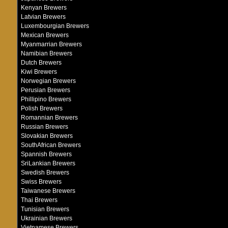
Kenyan Brewers
Latvian Brewers
Luxembourgian Brewers
Mexican Brewers
Myanmarrian Brewers
Namibian Brewers
Dutch Brewers
Kiwi Brewers
Norwegian Brewers
Perusian Brewers
Phillipino Brewers
Polish Brewers
Romannian Brewers
Russian Brewers
Slovakian Brewers
SouthAfrican Brewers
Spannish Brewers
SriLankian Brewers
Swedish Brewers
Swiss Brewers
Taiwanese Brewers
Thai Brewers
Tunisian Brewers
Ukrainian Brewers
Vietnamese Brewers