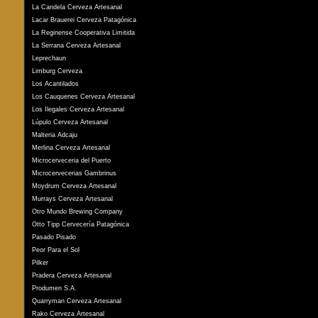
La Candela Cerveza Artesanal
Lacar Brauerei Cerveza Patagónica
La Reginense Cooperativa Limitida
La Serrana Cerveza Artesanal
Leprechaun
Limburg Cerveza
Los Acantilados
Los Cauquenes Cerveza Artesanal
Los Ilegales Cerveza Artesanal
Lúpulo Cerveza Artesanal
Malteria Adcaju
Merlina Cerveza Artesanal
Microcerveceria del Puerto
Microcervecerias Gambrinus
Moydrum Cerveza Artesanal
Murrays Cerveza Artesanal
Otro Mundo Brewing Company
Otto Tipp Cervecería Patagónica
Pasado Pisado
Peor Para el Sol
Pilker
Pradera Cerveza Artesanal
Produmen S.A.
Quarryman Cerveza Artesanal
Rako Cerveza Artesanal