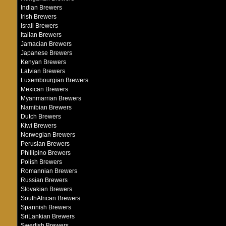
Indian Brewers
Irish Brewers
Israli Brewers
Italian Brewers
Jamacian Brewers
Japanese Brewers
Kenyan Brewers
Latvian Brewers
Luxembourgian Brewers
Mexican Brewers
Myanmarrian Brewers
Namibian Brewers
Dutch Brewers
Kiwi Brewers
Norwegian Brewers
Perusian Brewers
Phillipino Brewers
Polish Brewers
Romannian Brewers
Russian Brewers
Slovakian Brewers
SouthAfrican Brewers
Spannish Brewers
SriLankian Brewers
Swedish Brewers