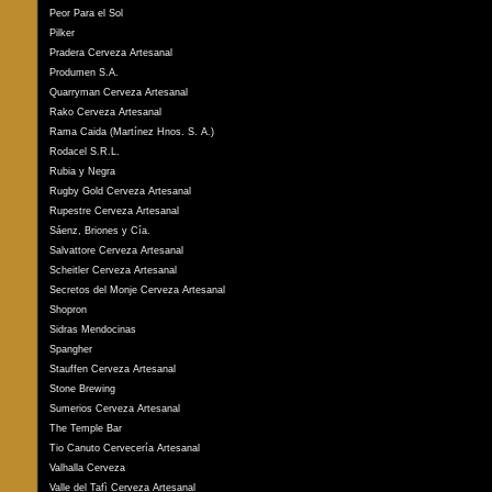
Peor Para el Sol
Pilker
Pradera Cerveza Artesanal
Produmen S.A.
Quarryman Cerveza Artesanal
Rako Cerveza Artesanal
Rama Caida (Martínez Hnos. S. A.)
Rodacel S.R.L.
Rubia y Negra
Rugby Gold Cerveza Artesanal
Rupestre Cerveza Artesanal
Sáenz, Briones y Cía.
Salvattore Cerveza Artesanal
Scheitler Cerveza Artesanal
Secretos del Monje Cerveza Artesanal
Shopron
Sidras Mendocinas
Spangher
Stauffen Cerveza Artesanal
Stone Brewing
Sumerios Cerveza Artesanal
The Temple Bar
Tio Canuto Cervecería Artesanal
Valhalla Cerveza
Valle del Tafì Cerveza Artesanal