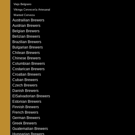
Viejo Belgrano
Vikinga Cervecería Artesanal
Wanted Cerveza
Austrailian Brewers
Austrian Brewers
Belgian Brewers
Belizian Brewers
Brazilian Brewers
Bulgarian Brewers
Chilean Brewers
Chinese Brewers
Columbian Brewers
Costarican Brewers
Croatian Brewers
Cuban Brewers
Czech Brewers
Danish Brewers
ElSalvadorian Brewers
Estonian Brewers
Finnish Brewers
French Brewers
German Brewers
Greek Brewers
Guatemalian Brewers
Hungarian Brewers