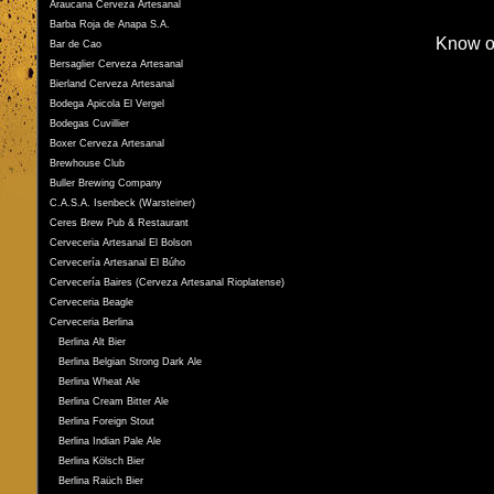
Araucana Cerveza Artesanal
Barba Roja de Anapa S.A.
Know o
Bar de Cao
Bersaglier Cerveza Artesanal
Bierland Cerveza Artesanal
Bodega Apicola El Vergel
Bodegas Cuvillier
Boxer Cerveza Artesanal
Brewhouse Club
Buller Brewing Company
C.A.S.A. Isenbeck (Warsteiner)
Ceres Brew Pub & Restaurant
Cerveceria Artesanal El Bolson
Cervecería Artesanal El Búho
Cervecería Baires (Cerveza Artesanal Rioplatense)
Cerveceria Beagle
Cerveceria Berlina
Berlina Alt Bier
Berlina Belgian Strong Dark Ale
Berlina Wheat Ale
Berlina Cream Bitter Ale
Berlina Foreign Stout
Berlina Indian Pale Ale
Berlina Kölsch Bier
Berlina Raüch Bier