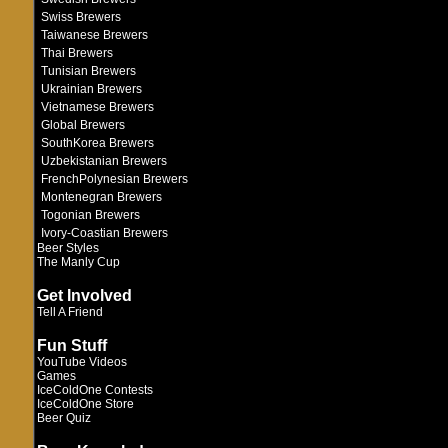
Swiss Brewers
Taiwanese Brewers
Thai Brewers
Tunisian Brewers
Ukrainian Brewers
Vietnamese Brewers
Global Brewers
SouthKorea Brewers
Uzbekistanian Brewers
FrenchPolynesian Brewers
Montenegran Brewers
Togonian Brewers
Ivory-Coastian Brewers
Beer Styles
The Manly Cup
Get Involved
Tell A Friend
Fun Stuff
YouTube Videos
Games
IceColdOne Contests
IceColdOne Store
Beer Quiz