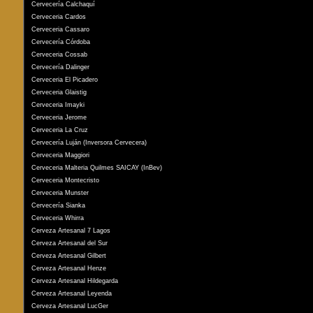
Cervecería Calchaquí
Cerveceria Cardos
Cerveceria Cassaro
Cervecería Córdoba
Cerveceria Cossab
Cervecería Dalinger
Cerveceria El Picadero
Cerveceria Glaistig
Cerveceria Imayki
Cerveceria Jerome
Cerveceria La Cruz
Cervecería Luján (Inversora Cervecera)
Cerveceria Maggiori
Cerveceria Malteria Quilmes SAICAY (InBev)
Cerveceria Montecristo
Cerveceria Munster
Cervecería Sianka
Cerveceria Whirra
Cerveza Artesanal 7 Lagos
Cerveza Artesanal del Sur
Cerveza Artesanal Gilbert
Cerveza Artesanal Henze
Cerveza Artesanal Hildegarda
Cerveza Artesanal Leyenda
Cerveza Artesanal LucGer