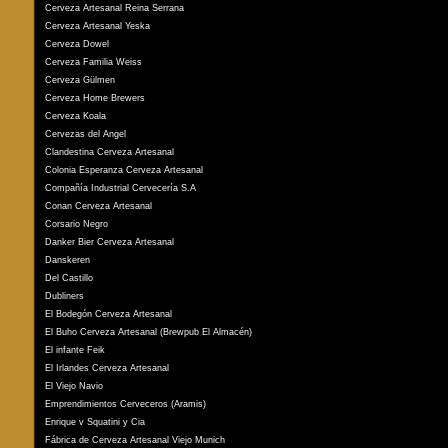
Cerveza Artesanal Reina Serrana
Cerveza Artesanal Yeska
Cerveza Dowel
Cerveza Familia Weiss
Cerveza Gülmen
Cerveza Home Brewers
Cerveza Koala
Cervezas del Angel
Clandestina Cerveza Artesanal
Colonia Esperanza Cerveza Artesanal
Compañía Industrial Cervecería S.A
Conan Cerveza Artesanal
Corsario Negro
Danker Bier Cerveza Artesanal
Danskeren
Del Castillo
Dubliners
El Bodegón Cerveza Artesanal
El Buho Cerveza Artesanal (Brewpub El Almacén)
El infante Feik
El Irlandes Cerveza Artesanal
El Viejo Navio
Emprendimientos Cerveceros (Aramis)
Enrique v Squatini y Cia
Fábrica de Cerveza Artesanal Viejo Munich