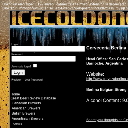
Unknown error type: [8192] mysql_connect(): The mysql extension is deprecated a
Line 32 in /mnt/sdb/www/clients/client4/web21/web/poll/db/include/class_mysql.
Login:
Cerveceria Berlina
Password:
Head Office: San Carlo
Bariloche, Argentina
Automatic login?
Website:
http://www.cervezaberlina.
Register
Lost Password
Berlina Belgian Strong 
Home
Great Beer Review Database
Alcohol Content : 9
Canadian Brewers
American Brewers
British Brewers
Argentinian Brewers
Share your thoughts on Cer
Antares