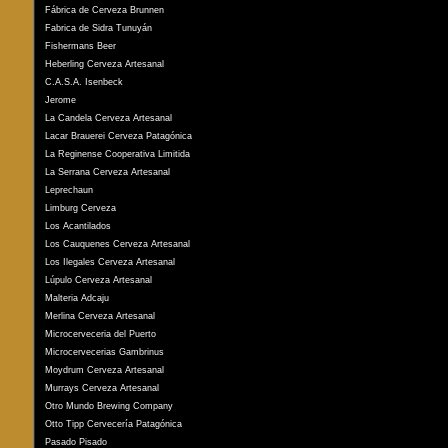
Fábrica de Cerveza Brunnen
Fabrica de Sidra Tunuyán
Fishermans Beer
Heberling Cerveza Artesanal
C.A.S.A. Isenbeck
Jerome
La Candela Cerveza Artesanal
Lacar Brauerei Cerveza Patagónica
La Reginense Cooperativa Limitida
La Serrana Cerveza Artesanal
Leprechaun
Limburg Cerveza
Los Acantilados
Los Cauquenes Cerveza Artesanal
Los Ilegales Cerveza Artesanal
Lúpulo Cerveza Artesanal
Malteria Adcaju
Merlina Cerveza Artesanal
Microcerveceria del Puerto
Microcervecerias Gambrinus
Moydrum Cerveza Artesanal
Murrays Cerveza Artesanal
Otro Mundo Brewing Company
Otto Tipp Cervecería Patagónica
Pasado Pisado