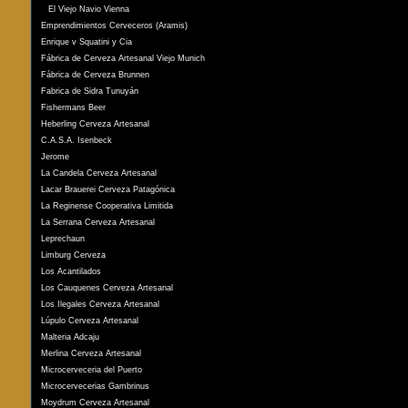
El Viejo Navio Vienna
Emprendimientos Cerveceros (Aramis)
Enrique v Squatini y Cia
Fábrica de Cerveza Artesanal Viejo Munich
Fábrica de Cerveza Brunnen
Fabrica de Sidra Tunuyán
Fishermans Beer
Heberling Cerveza Artesanal
C.A.S.A. Isenbeck
Jerome
La Candela Cerveza Artesanal
Lacar Brauerei Cerveza Patagónica
La Reginense Cooperativa Limitida
La Serrana Cerveza Artesanal
Leprechaun
Limburg Cerveza
Los Acantilados
Los Cauquenes Cerveza Artesanal
Los Ilegales Cerveza Artesanal
Lúpulo Cerveza Artesanal
Malteria Adcaju
Merlina Cerveza Artesanal
Microcerveceria del Puerto
Microcervecerias Gambrinus
Moydrum Cerveza Artesanal