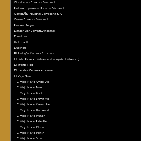
Clandestina Cerveza Artesanal
Colonia Esperanza Cerveza Artesanal
Compañía Industrial Cervecería S.A
Conan Cerveza Artesanal
Corsario Negro
Danker Bier Cerveza Artesanal
Danskeren
Del Castillo
Dubliners
El Bodegón Cerveza Artesanal
El Buho Cerveza Artesanal (Brewpub El Almacén)
El infante Feik
El Irlandes Cerveza Artesanal
El Viejo Navio
El Viejo Navio Amber Ale
El Viejo Navio Bitter
El Viejo Navio Bock
El Viejo Navio Brown Ale
El Viejo Navio Cream Ale
El Viejo Navio Dortmund
El Viejo Navio Munich
El Viejo Navio Pale Ale
El Viejo Navio Pilsen
El Viejo Navio Porter
El Viejo Navio Stout