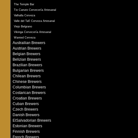
The Temple Bar
Tio Canuto Cervecería Artesanal
Valhalla Cerveza
Valle del Tafì Cerveza Artesanal
Viejo Belgrano
Vikinga Cervecería Artesanal
Wanted Cerveza
Austrailian Brewers
Austrian Brewers
Belgian Brewers
Belizian Brewers
Brazilian Brewers
Bulgarian Brewers
Chilean Brewers
Chinese Brewers
Columbian Brewers
Costarican Brewers
Croatian Brewers
Cuban Brewers
Czech Brewers
Danish Brewers
ElSalvadorian Brewers
Estonian Brewers
Finnish Brewers
French Brewers