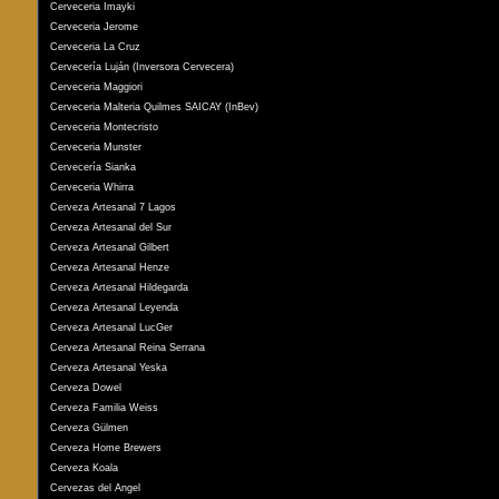
Cerveceria Imayki
Cerveceria Jerome
Cerveceria La Cruz
Cervecería Luján (Inversora Cervecera)
Cerveceria Maggiori
Cerveceria Malteria Quilmes SAICAY (InBev)
Cerveceria Montecristo
Cerveceria Munster
Cervecería Sianka
Cerveceria Whirra
Cerveza Artesanal 7 Lagos
Cerveza Artesanal del Sur
Cerveza Artesanal Gilbert
Cerveza Artesanal Henze
Cerveza Artesanal Hildegarda
Cerveza Artesanal Leyenda
Cerveza Artesanal LucGer
Cerveza Artesanal Reina Serrana
Cerveza Artesanal Yeska
Cerveza Dowel
Cerveza Familia Weiss
Cerveza Gülmen
Cerveza Home Brewers
Cerveza Koala
Cervezas del Angel