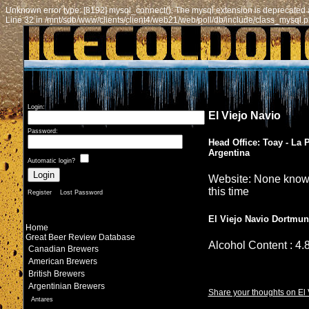
Unknown error type: [8192] mysql_connect(): The mysql extension is deprecated a
Line 32 in /mnt/sdb/www/clients/client4/web21/web/poll/db/include/class_mysql.
Login:
El Viejo Navio
Password:
Head Office: Toay - La
Argentina
Automatic login?
Website: None know
this time
Register
Lost Password
El Viejo Navio Dortmu
Home
Great Beer Review Database
Alcohol Content : 4
Canadian Brewers
American Brewers
British Brewers
Argentinian Brewers
Share your thoughts on El 
Antares