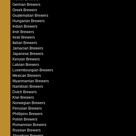
German Brewers
Greek Brewers
Guatemalian Brewers
Hungarian Brewers
Indian Brewers
Irish Brewers
Israli Brewers
Italian Brewers
Jamacian Brewers
Japanese Brewers
Kenyan Brewers
Latvian Brewers
Luxembourgian Brewers
Mexican Brewers
Myanmarrian Brewers
Namibian Brewers
Dutch Brewers
Kiwi Brewers
Norwegian Brewers
Perusian Brewers
Phillipino Brewers
Polish Brewers
Romannian Brewers
Russian Brewers
Slovakian Brewers