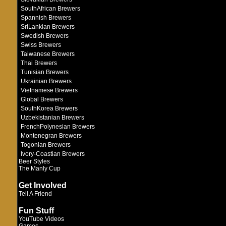
SouthAfrican Brewers
Spannish Brewers
SriLankian Brewers
Swedish Brewers
Swiss Brewers
Taiwanese Brewers
Thai Brewers
Tunisian Brewers
Ukrainian Brewers
Vietnamese Brewers
Global Brewers
SouthKorea Brewers
Uzbekistanian Brewers
FrenchPolynesian Brewers
Montenegran Brewers
Togonian Brewers
Ivory-Coastian Brewers
Beer Styles
The Manly Cup
Get Involved
Tell A Friend
Fun Stuff
YouTube Videos