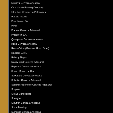
Murrays Cerveza Artesanal
Otro Mundo Brewing Company
Otto Tipp Cervecería Patagónica
Pasado Pisado
Peor Para el Sol
Pilker
Pradera Cerveza Artesanal
Produmen S.A.
Quarryman Cerveza Artesanal
Rako Cerveza Artesanal
Rama Caida (Martínez Hnos. S. A.)
Rodacel S.R.L.
Rubia y Negra
Rugby Gold Cerveza Artesanal
Rupestre Cerveza Artesanal
Sáenz, Briones y Cía.
Salvattore Cerveza Artesanal
Scheitler Cerveza Artesanal
Secretos del Monje Cerveza Artesanal
Shopron
Sidras Mendocinas
Spangher
Stauffen Cerveza Artesanal
Stone Brewing
Sumerios Cerveza Artesanal