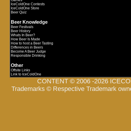
Games
IceColdOne Contests
IceColdOne Store
Beer Quiz
Beer Knowledge
Beer Festivals
Beer History
Whats In Beer?
How Beer Is Made
How to host a Beer Tasting
Differences in Beers
Become A Beer Judge
Responsible Drinking
Other
Offsite Links
Link to IceColdOne
CONTENT © 2006 -2026 ICEC
Trademarks © Respective Trademark own