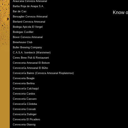
Araucana Cerveza Artesanal
Barba Roja de Anapa S.A.
Bar de Cao
Know o
Bersaglier Cerveza Artesanal
Bierland Cerveza Artesanal
Bodega Apicola El Vergel
Bodegas Cuvillier
Boxer Cerveza Artesanal
Brewhouse Club
Buller Brewing Company
C.A.S.A. Isenbeck (Warsteiner)
Ceres Brew Pub & Restaurant
Cerveceria Artesanal El Bolson
Cervecería Artesanal El Búho
Cervecería Baires (Cerveza Artesanal Rioplatense)
Cerveceria Beagle
Cerveceria Berlina
Cervecería Calchaquí
Cerveceria Cardos
Cerveceria Cassaro
Cervecería Córdoba
Cerveceria Cossab
Cervecería Dalinger
Cerveceria El Picadero
Cerveceria Glaistig