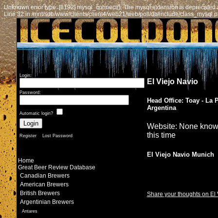
Unknown error type: [8192] mysql_connect(): The mysql extension is deprecated a
Line 32 in /mnt/sdb/www/clients/client4/web21/web/poll/db/include/class_mysql.
Login:
El Viejo Navio
Password:
Head Office: Toay - La
Argentina
Automatic login?
Website: None know
this time
Register
Lost Password
El Viejo Navio Munich
Home
Great Beer Review Database
Canadian Brewers
American Brewers
British Brewers
Share your thoughts on El 
Argentinian Brewers
Antares