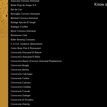
Araucana Cerveza Artesanal
Know o
Barba Roja de Anapa S.A.
Bar de Cao
Bersaglier Cerveza Artesanal
Bierland Cerveza Artesanal
Bodega Apicola El Vergel
Bodegas Cuvillier
Boxer Cerveza Artesanal
Brewhouse Club
Buller Brewing Company
C.A.S.A. Isenbeck (Warsteiner)
Ceres Brew Pub & Restaurant
Cerveceria Artesanal El Bolson
Cervecería Artesanal El Búho
Cervecería Baires (Cerveza Artesanal Rioplatense)
Cerveceria Beagle
Cerveceria Berlina
Cervecería Calchaquí
Cerveceria Cardos
Cerveceria Cassaro
Cervecería Córdoba
Cerveceria Cossab
Cervecería Dalinger
Cerveceria El Picadero
Cerveceria Glaistig