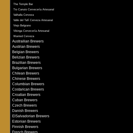
The Temple Bar
Tio Canuto Cervecería Artesanal
Valhalla Cerveza
Valle del Tafì Cerveza Artesanal
Viejo Belgrano
Vikinga Cervecería Artesanal
Wanted Cerveza
Austrailian Brewers
Austrian Brewers
Belgian Brewers
Belizian Brewers
Brazilian Brewers
Bulgarian Brewers
Chilean Brewers
Chinese Brewers
Columbian Brewers
Costarican Brewers
Croatian Brewers
Cuban Brewers
Czech Brewers
Danish Brewers
ElSalvadorian Brewers
Estonian Brewers
Finnish Brewers
French Brewers