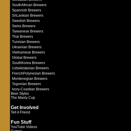
SouthAfrican Brewers
Spannish Brewers
SriLankian Brewers
Swedish Brewers
Swiss Brewers
Taiwanese Brewers
Thai Brewers
Tunisian Brewers
Ukrainian Brewers
Vietnamese Brewers
Global Brewers
SouthKorea Brewers
Uzbekistanian Brewers
FrenchPolynesian Brewers
Montenegran Brewers
Togonian Brewers
Ivory-Coastian Brewers
Beer Styles
The Manly Cup
Get Involved
Tell A Friend
Fun Stuff
YouTube Videos