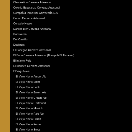
Clandestina Cerveza Artesanal
Colonia Esperanza Cerveza Artesanal
Compañía Industrial Cervecería S.A
Conan Cerveza Artesanal
Corsario Negro
Danker Bier Cerveza Artesanal
Danskeren
Del Castillo
Dubliners
El Bodegón Cerveza Artesanal
El Buho Cerveza Artesanal (Brewpub El Almacén)
El infante Feik
El Irlandes Cerveza Artesanal
El Viejo Navio
El Viejo Navio Amber Ale
El Viejo Navio Bitter
El Viejo Navio Bock
El Viejo Navio Brown Ale
El Viejo Navio Cream Ale
El Viejo Navio Dortmund
El Viejo Navio Munich
El Viejo Navio Pale Ale
El Viejo Navio Pilsen
El Viejo Navio Porter
El Viejo Navio Stout