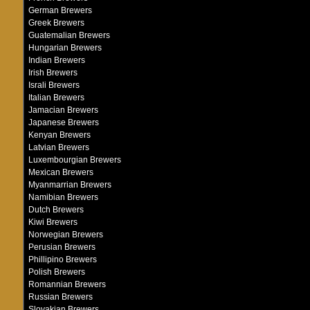
German Brewers
Greek Brewers
Guatemalian Brewers
Hungarian Brewers
Indian Brewers
Irish Brewers
Israli Brewers
Italian Brewers
Jamacian Brewers
Japanese Brewers
Kenyan Brewers
Latvian Brewers
Luxembourgian Brewers
Mexican Brewers
Myanmarrian Brewers
Namibian Brewers
Dutch Brewers
Kiwi Brewers
Norwegian Brewers
Perusian Brewers
Phillipino Brewers
Polish Brewers
Romannian Brewers
Russian Brewers
Slovakian Brewers