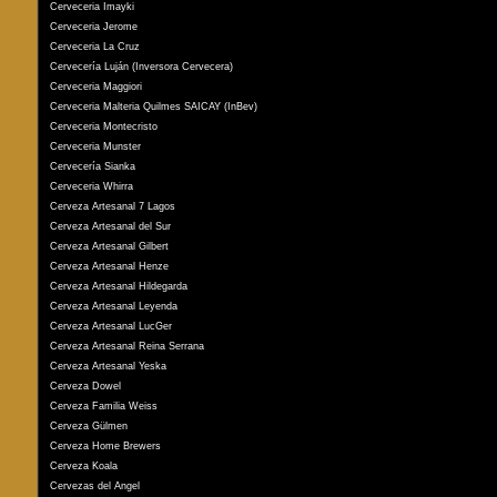
Cerveceria Imayki
Cerveceria Jerome
Cerveceria La Cruz
Cervecería Luján (Inversora Cervecera)
Cerveceria Maggiori
Cerveceria Malteria Quilmes SAICAY (InBev)
Cerveceria Montecristo
Cerveceria Munster
Cervecería Sianka
Cerveceria Whirra
Cerveza Artesanal 7 Lagos
Cerveza Artesanal del Sur
Cerveza Artesanal Gilbert
Cerveza Artesanal Henze
Cerveza Artesanal Hildegarda
Cerveza Artesanal Leyenda
Cerveza Artesanal LucGer
Cerveza Artesanal Reina Serrana
Cerveza Artesanal Yeska
Cerveza Dowel
Cerveza Familia Weiss
Cerveza Gülmen
Cerveza Home Brewers
Cerveza Koala
Cervezas del Angel