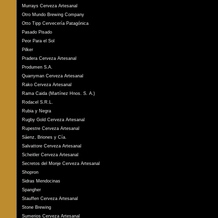
Murrays Cerveza Artesanal
Otro Mundo Brewing Company
Otto Tipp Cervecería Patagónica
Pasado Pisado
Peor Para el Sol
Pilker
Pradera Cerveza Artesanal
Produmen S.A.
Quarryman Cerveza Artesanal
Rako Cerveza Artesanal
Rama Caida (Martínez Hnos. S. A.)
Rodacel S.R.L.
Rubia y Negra
Rugby Gold Cerveza Artesanal
Rupestre Cerveza Artesanal
Sáenz, Briones y Cía.
Salvattore Cerveza Artesanal
Scheitler Cerveza Artesanal
Secretos del Monje Cerveza Artesanal
Shopron
Sidras Mendocinas
Spangher
Stauffen Cerveza Artesanal
Stone Brewing
Sumerios Cerveza Artesanal