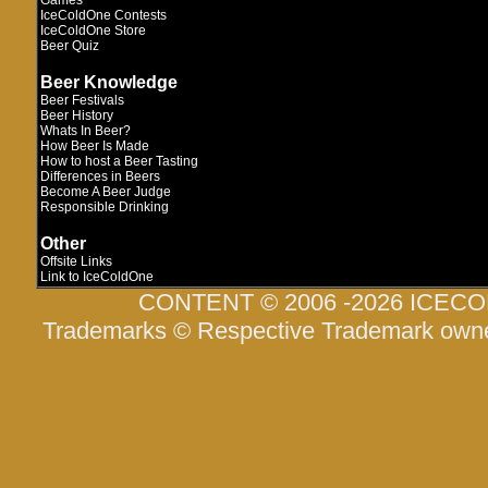
Games
IceColdOne Contests
IceColdOne Store
Beer Quiz
Beer Knowledge
Beer Festivals
Beer History
Whats In Beer?
How Beer Is Made
How to host a Beer Tasting
Differences in Beers
Become A Beer Judge
Responsible Drinking
Other
Offsite Links
Link to IceColdOne
CONTENT © 2006 -2026 ICEC
Trademarks © Respective Trademark own