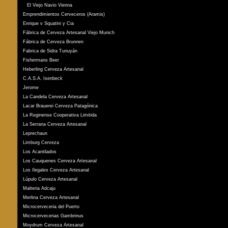
El Viejo Navio Vienna
Emprendimientos Cerveceros (Aramis)
Enrique v Squatini y Cia
Fábrica de Cerveza Artesanal Viejo Munich
Fábrica de Cerveza Brunnen
Fabrica de Sidra Tunuyán
Fishermans Beer
Heberling Cerveza Artesanal
C.A.S.A. Isenbeck
Jerome
La Candela Cerveza Artesanal
Lacar Brauerei Cerveza Patagónica
La Reginense Cooperativa Limitida
La Serrana Cerveza Artesanal
Leprechaun
Limburg Cerveza
Los Acantilados
Los Cauquenes Cerveza Artesanal
Los Ilegales Cerveza Artesanal
Lúpulo Cerveza Artesanal
Malteria Adcaju
Merlina Cerveza Artesanal
Microcerveceria del Puerto
Microcervecerias Gambrinus
Moydrum Cerveza Artesanal